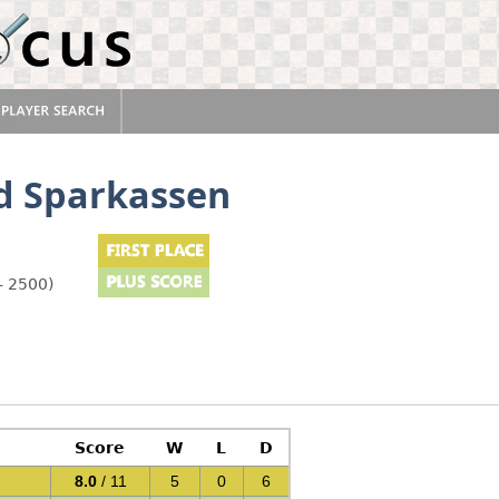
d Sparkassen
- 2500)
Score
W
L
D
8.0
/ 11
5
0
6