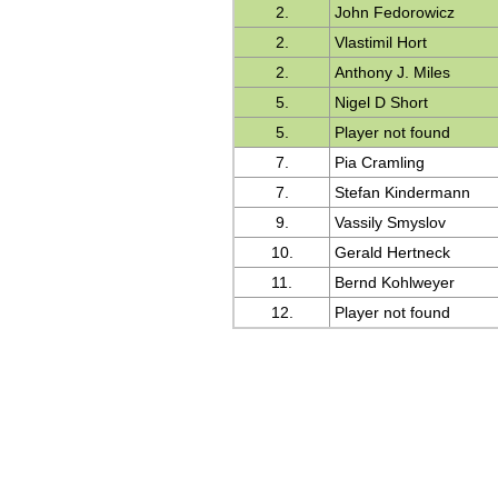
2.
John Fedorowicz
2.
Vlastimil Hort
2.
Anthony J. Miles
5.
Nigel D Short
5.
Player not found
7.
Pia Cramling
7.
Stefan Kindermann
9.
Vassily Smyslov
10.
Gerald Hertneck
11.
Bernd Kohlweyer
12.
Player not found