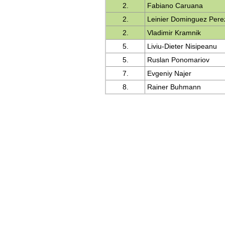
2.
Fabiano Caruana
2.
Leinier Dominguez Pere
2.
Vladimir Kramnik
5.
Liviu-Dieter Nisipeanu
5.
Ruslan Ponomariov
7.
Evgeniy Najer
8.
Rainer Buhmann