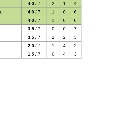
4.0
/ 7
2
1
4
z
4.0
/ 7
1
0
6
4.0
/ 7
1
0
6
3.5
/ 7
0
0
7
3.5
/ 7
2
2
3
2.0
/ 7
1
4
2
1.5
/ 7
0
4
3