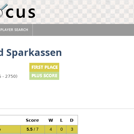
d Sparkassen
 - 2750)
Score
W
L
D
e
5.5
/ 7
4
0
3