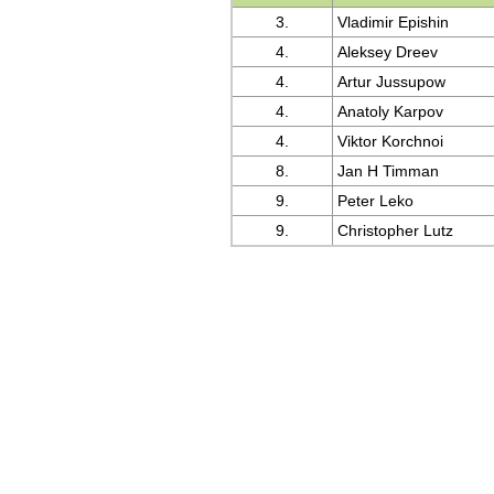
3.
Vladimir Epishin
4.
Aleksey Dreev
4.
Artur Jussupow
4.
Anatoly Karpov
4.
Viktor Korchnoi
8.
Jan H Timman
9.
Peter Leko
9.
Christopher Lutz